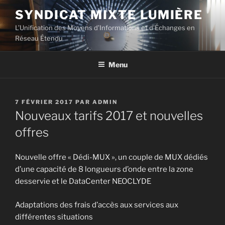
Aller
SYNDICAT MIXTE LUMIÈRE
au
L’Unification des Moyens d’Informations et d’Échanges en
contenu
Réseau Étendu
principal
Menu
PUBLIÉ
7 FÉVRIER 2017
PAR
ADMIN
LE
Nouveaux tarifs 2017 et nouvelles
offres
Nouvelle offre « Dédi-MUX », un couple de MUX dédiés
d’une capacité de 8 longueurs d’onde entre la zone
desservie et le DataCenter NEOCLYDE
Adaptations des frais d’accès aux services aux
différentes situations