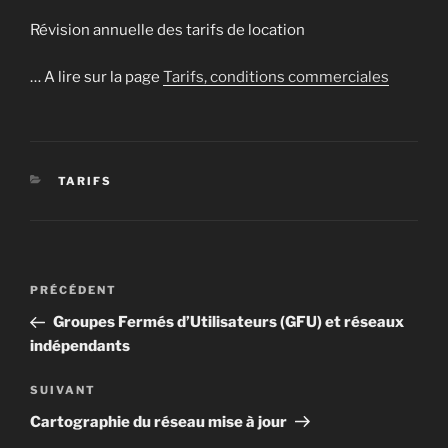
Révision annuelle des tarifs de location
… A lire sur la page
Tarifs, conditions commerciales
CATÉGORIES
TARIFS
Navigation
Article
PRÉCÉDENT
de
précédent
Groupes Fermés d’Utilisateurs (GFU) et réseaux
l’article
indépendants
Article
SUIVANT
suivant
Cartographie du réseau mise à jour